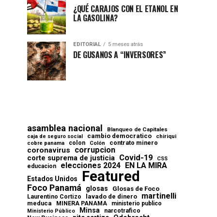
¿QUÉ CARAJOS CON EL ETANOL EN
LA GASOLINA?
EDITORIAL
5 meses atrás
DE GUSANOS A “INVERSORES”
asamblea nacional
Blanqueo de Capitales
cambio democratico
chiriqui
caja de seguro social
contrato minero
colon
cobre panama
Colón
corrupcion
coronavirus
Covid-19
corte suprema de justicia
CSS
elecciones 2024
EN LA MIRA
educacion
Featured
Estados Unidos
Foco Panamá
glosas
Glosas de Foco
martinelli
lavado de dinero
Laurentino Cortizo
meduca
MINERA PANAMA
ministerio publico
Minsa
narcotrafico
Ministerio Público