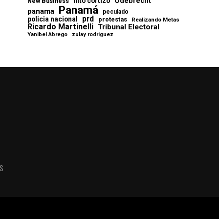
Odebrecht
nito cortizo
New Business
Panamá
panama
peculado
prd
policia nacional
protestas
Realizando Metas
Ricardo Martinelli
Tribunal Electoral
Yanibel Abrego
zulay rodriguez
AS