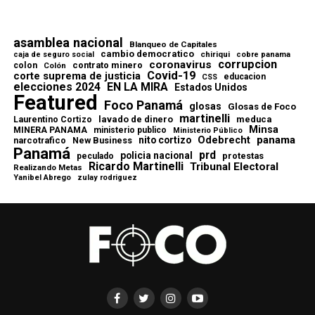
asamblea nacional
Blanqueo de Capitales
cambio democratico
chiriqui
caja de seguro social
cobre panama
corrupcion
coronavirus
contrato minero
colon
Colón
Covid-19
corte suprema de justicia
educacion
CSS
elecciones 2024
EN LA MIRA
Estados Unidos
Featured
Foco Panamá
glosas
Glosas de Foco
martinelli
lavado de dinero
meduca
Laurentino Cortizo
Minsa
MINERA PANAMA
ministerio publico
Ministerio Público
Odebrecht
panama
nito cortizo
narcotrafico
New Business
Panamá
prd
policia nacional
protestas
peculado
Ricardo Martinelli
Tribunal Electoral
Realizando Metas
Yanibel Abrego
zulay rodriguez