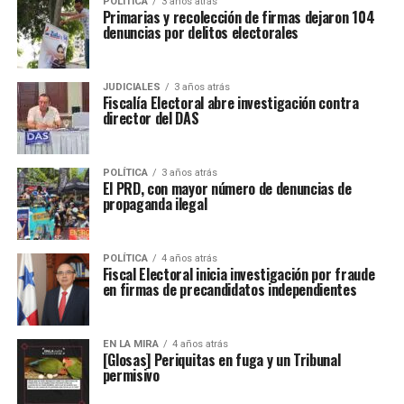
POLÍTICA
3 años atrás
Primarias y recolección de firmas dejaron 104
denuncias por delitos electorales
JUDICIALES
3 años atrás
Fiscalía Electoral abre investigación contra
director del DAS
POLÍTICA
3 años atrás
El PRD, con mayor número de denuncias de
propaganda ilegal
POLÍTICA
4 años atrás
Fiscal Electoral inicia investigación por fraude
en firmas de precandidatos independientes
EN LA MIRA
4 años atrás
[Glosas] Periquitas en fuga y un Tribunal
permisivo