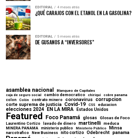
EDITORIAL
4 meses atrás
¿QUÉ CARAJOS CON EL ETANOL EN LA GASOLINA?
EDITORIAL
5 meses atrás
DE GUSANOS A “INVERSORES”
asamblea nacional
Blanqueo de Capitales
cambio democratico
chiriqui
caja de seguro social
cobre panama
corrupcion
coronavirus
contrato minero
colon
Colón
Covid-19
corte suprema de justicia
educacion
CSS
elecciones 2024
EN LA MIRA
Estados Unidos
Featured
Foco Panamá
glosas
Glosas de Foco
martinelli
lavado de dinero
meduca
Laurentino Cortizo
Minsa
MINERA PANAMA
ministerio publico
Ministerio Público
Odebrecht
panama
nito cortizo
narcotrafico
New Business