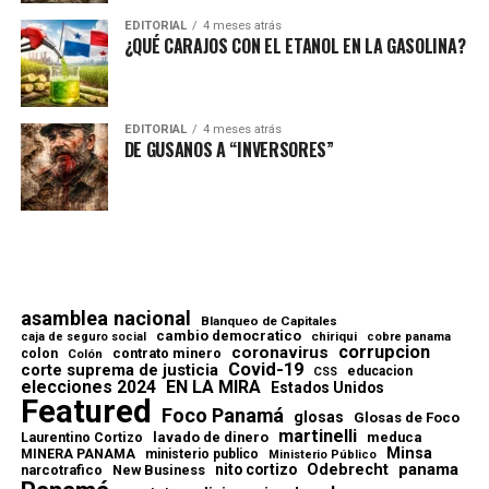
EDITORIAL
4 meses atrás
¿QUÉ CARAJOS CON EL ETANOL EN LA GASOLINA?
EDITORIAL
4 meses atrás
DE GUSANOS A “INVERSORES”
asamblea nacional
Blanqueo de Capitales
cambio democratico
chiriqui
caja de seguro social
cobre panama
corrupcion
coronavirus
contrato minero
colon
Colón
Covid-19
corte suprema de justicia
educacion
CSS
elecciones 2024
EN LA MIRA
Estados Unidos
Featured
Foco Panamá
glosas
Glosas de Foco
martinelli
lavado de dinero
meduca
Laurentino Cortizo
Minsa
MINERA PANAMA
ministerio publico
Ministerio Público
Odebrecht
panama
nito cortizo
narcotrafico
New Business