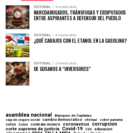
EDITORIAL
4 meses atrás
NARCOABOGADOS, TRÁNSFUGAS Y EXDIPUTADOS
ENTRE ASPIRANTES A DEFENSOR DEL PUEBLO
EDITORIAL
4 meses atrás
¿QUÉ CARAJOS CON EL ETANOL EN LA GASOLINA?
EDITORIAL
5 meses atrás
DE GUSANOS A “INVERSORES”
asamblea nacional
Blanqueo de Capitales
cambio democratico
chiriqui
caja de seguro social
cobre panama
corrupcion
coronavirus
contrato minero
colon
Colón
Covid-19
corte suprema de justicia
educacion
CSS