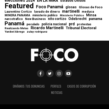
elecciones 2024
EN LA MIRA
Estados Unidos
Featured
Foco Panamá
glosas
Glosas de Foco
martinelli
lavado de dinero
meduca
Laurentino Cortizo
Minsa
MINERA PANAMA
ministerio publico
Ministerio Público
Odebrecht
panama
nito cortizo
narcotrafico
New Business
Panamá
prd
policia nacional
protestas
peculado
Ricardo Martinelli
Tribunal Electoral
Realizando Metas
Yanibel Abrego
zulay rodriguez
ENVÍANOS TUS DENUNCIAS
PERFILES
CASOS DE CORRUPCIÓN
NOTICIAS