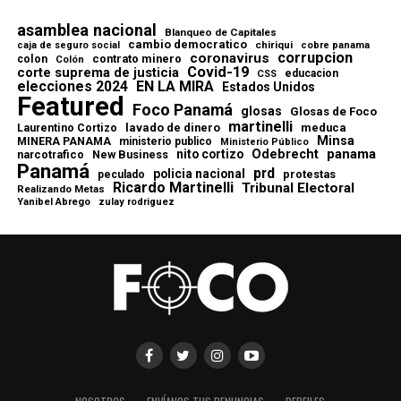
asamblea nacional
Blanqueo de Capitales
cambio democratico
chiriqui
caja de seguro social
cobre panama
corrupcion
coronavirus
contrato minero
colon
Colón
Covid-19
corte suprema de justicia
educacion
CSS
elecciones 2024
EN LA MIRA
Estados Unidos
Featured
Foco Panamá
glosas
Glosas de Foco
martinelli
lavado de dinero
meduca
Laurentino Cortizo
Minsa
MINERA PANAMA
ministerio publico
Ministerio Público
Odebrecht
panama
nito cortizo
narcotrafico
New Business
Panamá
prd
policia nacional
protestas
peculado
Ricardo Martinelli
Tribunal Electoral
Realizando Metas
Yanibel Abrego
zulay rodriguez