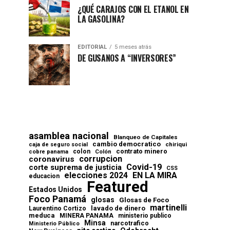
¿QUÉ CARAJOS CON EL ETANOL EN
LA GASOLINA?
EDITORIAL
5 meses atrás
DE GUSANOS A “INVERSORES”
asamblea nacional
Blanqueo de Capitales
cambio democratico
chiriqui
caja de seguro social
contrato minero
colon
cobre panama
Colón
corrupcion
coronavirus
Covid-19
corte suprema de justicia
CSS
elecciones 2024
EN LA MIRA
educacion
Featured
Estados Unidos
Foco Panamá
glosas
Glosas de Foco
martinelli
lavado de dinero
Laurentino Cortizo
meduca
MINERA PANAMA
ministerio publico
Minsa
narcotrafico
Ministerio Público