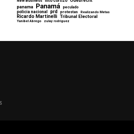
Odebrecht
nito cortizo
New Business
Panamá
panama
peculado
prd
policia nacional
protestas
Realizando Metas
Ricardo Martinelli
Tribunal Electoral
Yanibel Abrego
zulay rodriguez
AS