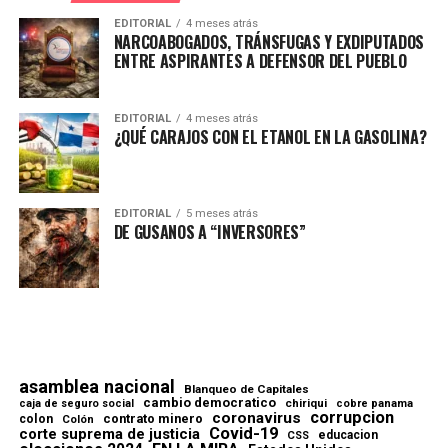
EDITORIAL
4 meses atrás
NARCOABOGADOS, TRÁNSFUGAS Y EXDIPUTADOS
ENTRE ASPIRANTES A DEFENSOR DEL PUEBLO
EDITORIAL
4 meses atrás
¿QUÉ CARAJOS CON EL ETANOL EN LA GASOLINA?
EDITORIAL
5 meses atrás
DE GUSANOS A “INVERSORES”
asamblea nacional
Blanqueo de Capitales
cambio democratico
chiriqui
caja de seguro social
cobre panama
corrupcion
coronavirus
contrato minero
colon
Colón
Covid-19
corte suprema de justicia
educacion
CSS