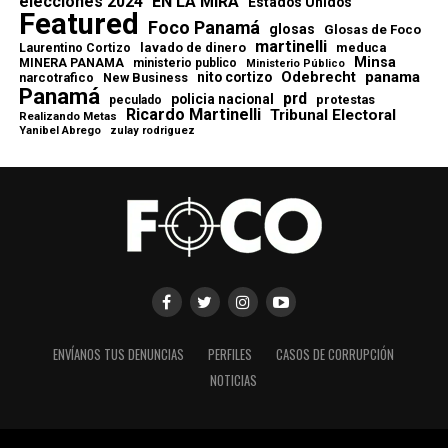
elecciones 2024
EN LA MIRA
Estados Unidos
Featured
Foco Panamá
glosas
Glosas de Foco
martinelli
lavado de dinero
meduca
Laurentino Cortizo
Minsa
MINERA PANAMA
ministerio publico
Ministerio Público
Odebrecht
panama
nito cortizo
narcotrafico
New Business
Panamá
prd
policia nacional
protestas
peculado
Ricardo Martinelli
Tribunal Electoral
Realizando Metas
Yanibel Abrego
zulay rodriguez
ENVÍANOS TUS DENUNCIAS
PERFILES
CASOS DE CORRUPCIÓN
NOTICIAS