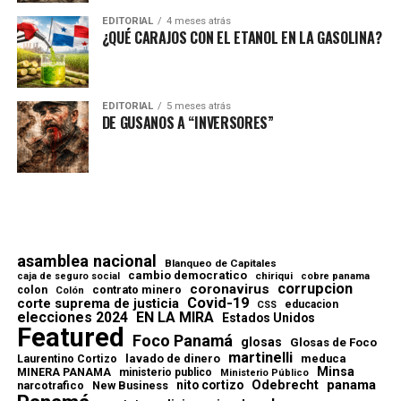
EDITORIAL
4 meses atrás
¿QUÉ CARAJOS CON EL ETANOL EN LA GASOLINA?
EDITORIAL
5 meses atrás
DE GUSANOS A “INVERSORES”
asamblea nacional
Blanqueo de Capitales
cambio democratico
chiriqui
caja de seguro social
cobre panama
corrupcion
coronavirus
contrato minero
colon
Colón
Covid-19
corte suprema de justicia
educacion
CSS
elecciones 2024
EN LA MIRA
Estados Unidos
Featured
Foco Panamá
glosas
Glosas de Foco
martinelli
lavado de dinero
meduca
Laurentino Cortizo
Minsa
MINERA PANAMA
ministerio publico
Ministerio Público
Odebrecht
panama
nito cortizo
narcotrafico
New Business