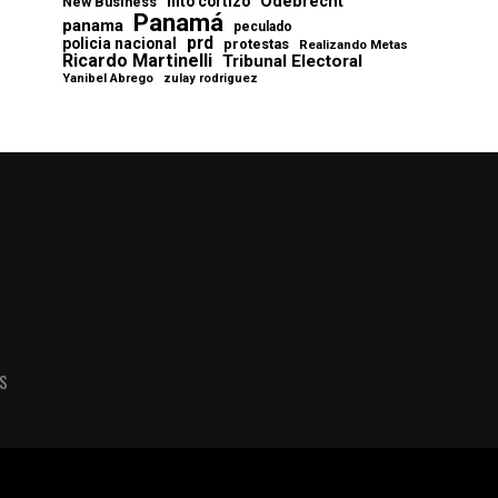
Odebrecht
nito cortizo
New Business
Panamá
panama
peculado
prd
policia nacional
protestas
Realizando Metas
Ricardo Martinelli
Tribunal Electoral
Yanibel Abrego
zulay rodriguez
AS