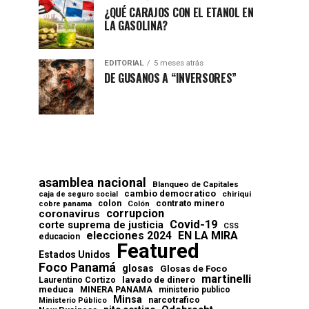
¿QUÉ CARAJOS CON EL ETANOL EN
LA GASOLINA?
EDITORIAL
5 meses atrás
DE GUSANOS A “INVERSORES”
asamblea nacional
Blanqueo de Capitales
cambio democratico
chiriqui
caja de seguro social
contrato minero
colon
cobre panama
Colón
corrupcion
coronavirus
Covid-19
corte suprema de justicia
CSS
elecciones 2024
EN LA MIRA
educacion
Featured
Estados Unidos
Foco Panamá
glosas
Glosas de Foco
martinelli
lavado de dinero
Laurentino Cortizo
meduca
MINERA PANAMA
ministerio publico
Minsa
narcotrafico
Ministerio Público