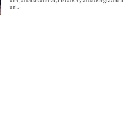
una jornada cultural, histórica y artística gracias a
un...