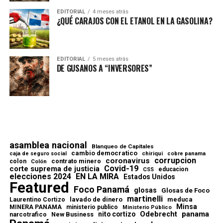
EDITORIAL
4 meses atrás
¿QUÉ CARAJOS CON EL ETANOL EN LA GASOLINA?
EDITORIAL
5 meses atrás
DE GUSANOS A “INVERSORES”
asamblea nacional
Blanqueo de Capitales
cambio democratico
chiriqui
caja de seguro social
cobre panama
corrupcion
coronavirus
contrato minero
colon
Colón
Covid-19
corte suprema de justicia
educacion
CSS
elecciones 2024
EN LA MIRA
Estados Unidos
Featured
Foco Panamá
glosas
Glosas de Foco
martinelli
lavado de dinero
meduca
Laurentino Cortizo
Minsa
MINERA PANAMA
ministerio publico
Ministerio Público
Odebrecht
panama
nito cortizo
narcotrafico
New Business