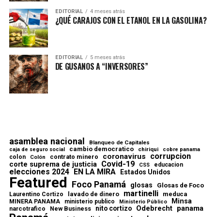
EDITORIAL
4 meses atrás
¿QUÉ CARAJOS CON EL ETANOL EN LA GASOLINA?
EDITORIAL
5 meses atrás
DE GUSANOS A “INVERSORES”
asamblea nacional
Blanqueo de Capitales
cambio democratico
chiriqui
caja de seguro social
cobre panama
corrupcion
coronavirus
contrato minero
colon
Colón
Covid-19
corte suprema de justicia
educacion
CSS
elecciones 2024
EN LA MIRA
Estados Unidos
Featured
Foco Panamá
glosas
Glosas de Foco
martinelli
lavado de dinero
meduca
Laurentino Cortizo
Minsa
MINERA PANAMA
ministerio publico
Ministerio Público
Odebrecht
panama
nito cortizo
narcotrafico
New Business