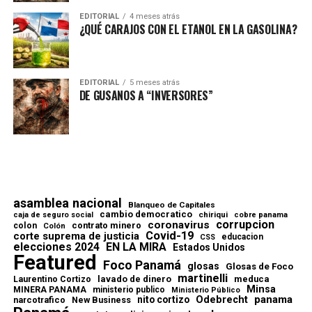
EDITORIAL
4 meses atrás
¿QUÉ CARAJOS CON EL ETANOL EN LA GASOLINA?
EDITORIAL
5 meses atrás
DE GUSANOS A “INVERSORES”
asamblea nacional
Blanqueo de Capitales
cambio democratico
chiriqui
caja de seguro social
cobre panama
corrupcion
coronavirus
contrato minero
colon
Colón
Covid-19
corte suprema de justicia
educacion
CSS
elecciones 2024
EN LA MIRA
Estados Unidos
Featured
Foco Panamá
glosas
Glosas de Foco
martinelli
lavado de dinero
meduca
Laurentino Cortizo
Minsa
MINERA PANAMA
ministerio publico
Ministerio Público
Odebrecht
panama
nito cortizo
narcotrafico
New Business