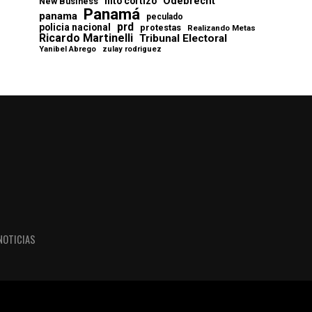
Odebrecht
nito cortizo
New Business
Panamá
panama
peculado
prd
policia nacional
protestas
Realizando Metas
Ricardo Martinelli
Tribunal Electoral
Yanibel Abrego
zulay rodriguez
NOTICIAS