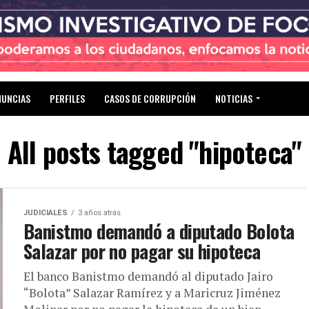
NUNCIAS
PERFILES
CASOS DE CORRUPCIÓN
NOTICIAS
All posts tagged "hipoteca"
JUDICIALES
3 años atrás
Banistmo demandó a diputado Bolota
Salazar por no pagar su hipoteca
El banco Banistmo demandó al diputado Jairo
“Bolota” Salazar Ramírez y a Maricruz Jiménez