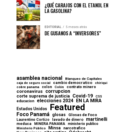
¿QUÉ CARAJOS CON EL ETANOL EN
LA GASOLINA?
EDITORIAL
5 meses atrás
DE GUSANOS A “INVERSORES”
asamblea nacional
Blanqueo de Capitales
cambio democratico
chiriqui
caja de seguro social
contrato minero
colon
cobre panama
Colón
corrupcion
coronavirus
Covid-19
corte suprema de justicia
CSS
elecciones 2024
EN LA MIRA
educacion
Featured
Estados Unidos
Foco Panamá
glosas
Glosas de Foco
martinelli
lavado de dinero
Laurentino Cortizo
meduca
MINERA PANAMA
ministerio publico
Minsa
narcotrafico
Ministerio Público