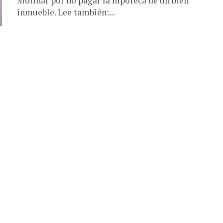
Molinar por no pagar la hipoteca de un bien
inmueble. Lee también:...