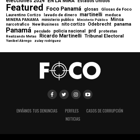
elecciones 2024
EN LA MIRA
Estados Unidos
Featured
Foco Panamá
glosas
Glosas de Foco
martinelli
lavado de dinero
meduca
Laurentino Cortizo
Minsa
MINERA PANAMA
ministerio publico
Ministerio Público
Odebrecht
panama
nito cortizo
narcotrafico
New Business
Panamá
prd
policia nacional
protestas
peculado
Ricardo Martinelli
Tribunal Electoral
Realizando Metas
Yanibel Abrego
zulay rodriguez
ENVÍANOS TUS DENUNCIAS
PERFILES
CASOS DE CORRUPCIÓN
NOTICIAS