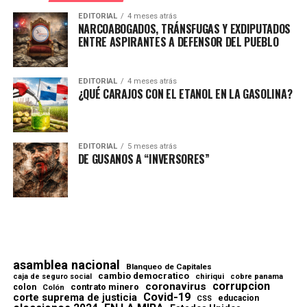
EDITORIAL
4 meses atrás
NARCOABOGADOS, TRÁNSFUGAS Y EXDIPUTADOS
ENTRE ASPIRANTES A DEFENSOR DEL PUEBLO
EDITORIAL
4 meses atrás
¿QUÉ CARAJOS CON EL ETANOL EN LA GASOLINA?
EDITORIAL
5 meses atrás
DE GUSANOS A “INVERSORES”
asamblea nacional
Blanqueo de Capitales
cambio democratico
chiriqui
caja de seguro social
cobre panama
corrupcion
coronavirus
contrato minero
colon
Colón
Covid-19
corte suprema de justicia
educacion
CSS