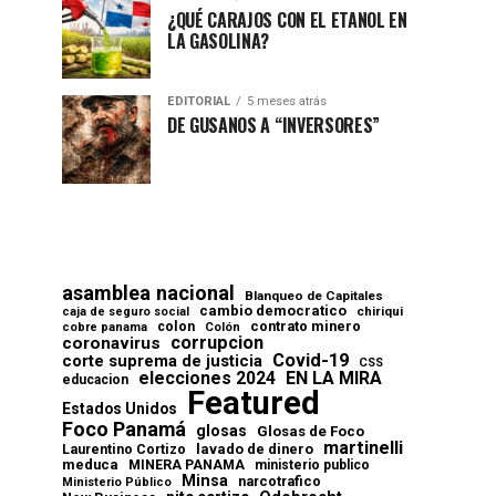
¿QUÉ CARAJOS CON EL ETANOL EN
LA GASOLINA?
EDITORIAL
5 meses atrás
DE GUSANOS A “INVERSORES”
asamblea nacional
Blanqueo de Capitales
cambio democratico
chiriqui
caja de seguro social
contrato minero
colon
cobre panama
Colón
corrupcion
coronavirus
Covid-19
corte suprema de justicia
CSS
elecciones 2024
EN LA MIRA
educacion
Featured
Estados Unidos
Foco Panamá
glosas
Glosas de Foco
martinelli
lavado de dinero
Laurentino Cortizo
meduca
MINERA PANAMA
ministerio publico
Minsa
narcotrafico
Ministerio Público