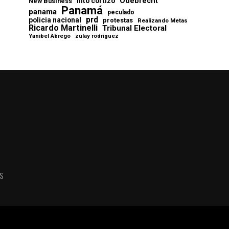
Odebrecht
nito cortizo
New Business
Panamá
panama
peculado
prd
policia nacional
protestas
Realizando Metas
Ricardo Martinelli
Tribunal Electoral
Yanibel Abrego
zulay rodriguez
AS