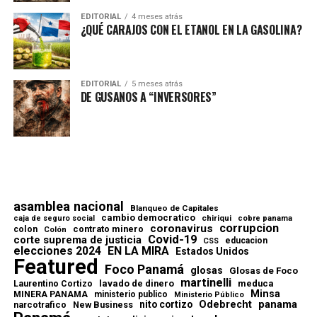
EDITORIAL
4 meses atrás
¿QUÉ CARAJOS CON EL ETANOL EN LA GASOLINA?
EDITORIAL
5 meses atrás
DE GUSANOS A “INVERSORES”
asamblea nacional
Blanqueo de Capitales
cambio democratico
chiriqui
caja de seguro social
cobre panama
corrupcion
coronavirus
contrato minero
colon
Colón
Covid-19
corte suprema de justicia
educacion
CSS
elecciones 2024
EN LA MIRA
Estados Unidos
Featured
Foco Panamá
glosas
Glosas de Foco
martinelli
lavado de dinero
meduca
Laurentino Cortizo
Minsa
MINERA PANAMA
ministerio publico
Ministerio Público
Odebrecht
panama
nito cortizo
narcotrafico
New Business