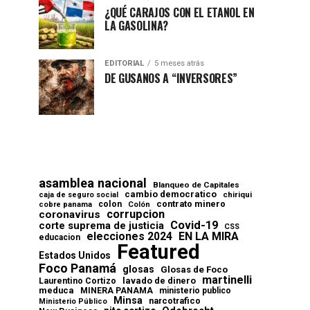
¿QUÉ CARAJOS CON EL ETANOL EN
LA GASOLINA?
EDITORIAL
5 meses atrás
DE GUSANOS A “INVERSORES”
asamblea nacional
Blanqueo de Capitales
cambio democratico
chiriqui
caja de seguro social
contrato minero
colon
cobre panama
Colón
corrupcion
coronavirus
Covid-19
corte suprema de justicia
CSS
elecciones 2024
EN LA MIRA
educacion
Featured
Estados Unidos
Foco Panamá
glosas
Glosas de Foco
martinelli
lavado de dinero
Laurentino Cortizo
meduca
MINERA PANAMA
ministerio publico
Minsa
narcotrafico
Ministerio Público