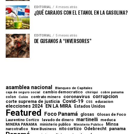
EDITORIAL
4 meses atrás
¿QUÉ CARAJOS CON EL ETANOL EN LA GASOLINA?
EDITORIAL
5 meses atrás
DE GUSANOS A “INVERSORES”
asamblea nacional
Blanqueo de Capitales
cambio democratico
chiriqui
caja de seguro social
cobre panama
corrupcion
coronavirus
contrato minero
colon
Colón
Covid-19
corte suprema de justicia
educacion
CSS
elecciones 2024
EN LA MIRA
Estados Unidos
Featured
Foco Panamá
glosas
Glosas de Foco
martinelli
lavado de dinero
meduca
Laurentino Cortizo
Minsa
MINERA PANAMA
ministerio publico
Ministerio Público
Odebrecht
panama
nito cortizo
narcotrafico
New Business