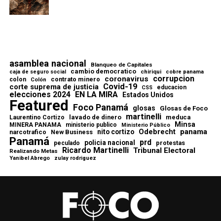
asamblea nacional
Blanqueo de Capitales
cambio democratico
chiriqui
caja de seguro social
cobre panama
corrupcion
coronavirus
contrato minero
colon
Colón
Covid-19
corte suprema de justicia
educacion
CSS
elecciones 2024
EN LA MIRA
Estados Unidos
Featured
Foco Panamá
glosas
Glosas de Foco
martinelli
lavado de dinero
meduca
Laurentino Cortizo
Minsa
MINERA PANAMA
ministerio publico
Ministerio Público
Odebrecht
panama
nito cortizo
narcotrafico
New Business
Panamá
prd
policia nacional
protestas
peculado
Ricardo Martinelli
Tribunal Electoral
Realizando Metas
Yanibel Abrego
zulay rodriguez