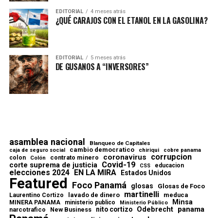
EDITORIAL
4 meses atrás
¿QUÉ CARAJOS CON EL ETANOL EN LA GASOLINA?
EDITORIAL
5 meses atrás
DE GUSANOS A “INVERSORES”
asamblea nacional
Blanqueo de Capitales
cambio democratico
chiriqui
caja de seguro social
cobre panama
corrupcion
coronavirus
contrato minero
colon
Colón
Covid-19
corte suprema de justicia
educacion
CSS
elecciones 2024
EN LA MIRA
Estados Unidos
Featured
Foco Panamá
glosas
Glosas de Foco
martinelli
lavado de dinero
meduca
Laurentino Cortizo
Minsa
MINERA PANAMA
ministerio publico
Ministerio Público
Odebrecht
panama
nito cortizo
narcotrafico
New Business