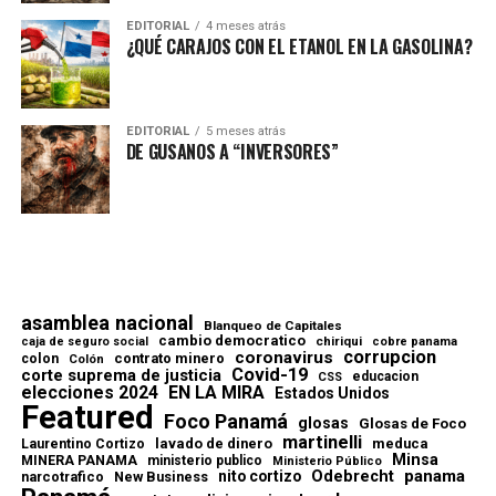
EDITORIAL
4 meses atrás
¿QUÉ CARAJOS CON EL ETANOL EN LA GASOLINA?
EDITORIAL
5 meses atrás
DE GUSANOS A “INVERSORES”
asamblea nacional
Blanqueo de Capitales
cambio democratico
chiriqui
caja de seguro social
cobre panama
corrupcion
coronavirus
contrato minero
colon
Colón
Covid-19
corte suprema de justicia
educacion
CSS
elecciones 2024
EN LA MIRA
Estados Unidos
Featured
Foco Panamá
glosas
Glosas de Foco
martinelli
lavado de dinero
meduca
Laurentino Cortizo
Minsa
MINERA PANAMA
ministerio publico
Ministerio Público
Odebrecht
panama
nito cortizo
narcotrafico
New Business