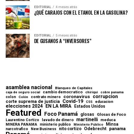
EDITORIAL
4 meses atrás
¿QUÉ CARAJOS CON EL ETANOL EN LA GASOLINA?
EDITORIAL
5 meses atrás
DE GUSANOS A “INVERSORES”
asamblea nacional
Blanqueo de Capitales
cambio democratico
chiriqui
caja de seguro social
cobre panama
corrupcion
coronavirus
contrato minero
colon
Colón
Covid-19
corte suprema de justicia
educacion
CSS
elecciones 2024
EN LA MIRA
Estados Unidos
Featured
Foco Panamá
glosas
Glosas de Foco
martinelli
lavado de dinero
meduca
Laurentino Cortizo
Minsa
MINERA PANAMA
ministerio publico
Ministerio Público
Odebrecht
panama
nito cortizo
narcotrafico
New Business