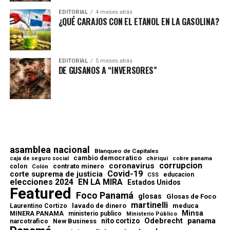
EDITORIAL
4 meses atrás
¿QUÉ CARAJOS CON EL ETANOL EN LA GASOLINA?
EDITORIAL
5 meses atrás
DE GUSANOS A “INVERSORES”
asamblea nacional
Blanqueo de Capitales
cambio democratico
chiriqui
caja de seguro social
cobre panama
corrupcion
coronavirus
contrato minero
colon
Colón
Covid-19
corte suprema de justicia
educacion
CSS
elecciones 2024
EN LA MIRA
Estados Unidos
Featured
Foco Panamá
glosas
Glosas de Foco
martinelli
lavado de dinero
meduca
Laurentino Cortizo
Minsa
MINERA PANAMA
ministerio publico
Ministerio Público
Odebrecht
panama
nito cortizo
narcotrafico
New Business