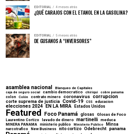
EDITORIAL
4 meses atrás
¿QUÉ CARAJOS CON EL ETANOL EN LA GASOLINA?
EDITORIAL
5 meses atrás
DE GUSANOS A “INVERSORES”
asamblea nacional
Blanqueo de Capitales
cambio democratico
chiriqui
caja de seguro social
cobre panama
corrupcion
coronavirus
contrato minero
colon
Colón
Covid-19
corte suprema de justicia
educacion
CSS
elecciones 2024
EN LA MIRA
Estados Unidos
Featured
Foco Panamá
glosas
Glosas de Foco
martinelli
lavado de dinero
meduca
Laurentino Cortizo
Minsa
MINERA PANAMA
ministerio publico
Ministerio Público
Odebrecht
panama
nito cortizo
narcotrafico
New Business