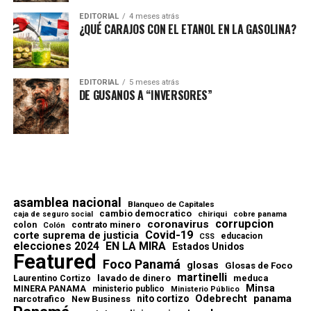
EDITORIAL
4 meses atrás
¿QUÉ CARAJOS CON EL ETANOL EN LA GASOLINA?
EDITORIAL
5 meses atrás
DE GUSANOS A “INVERSORES”
asamblea nacional
Blanqueo de Capitales
cambio democratico
chiriqui
caja de seguro social
cobre panama
corrupcion
coronavirus
contrato minero
colon
Colón
Covid-19
corte suprema de justicia
educacion
CSS
elecciones 2024
EN LA MIRA
Estados Unidos
Featured
Foco Panamá
glosas
Glosas de Foco
martinelli
lavado de dinero
meduca
Laurentino Cortizo
Minsa
MINERA PANAMA
ministerio publico
Ministerio Público
Odebrecht
panama
nito cortizo
narcotrafico
New Business