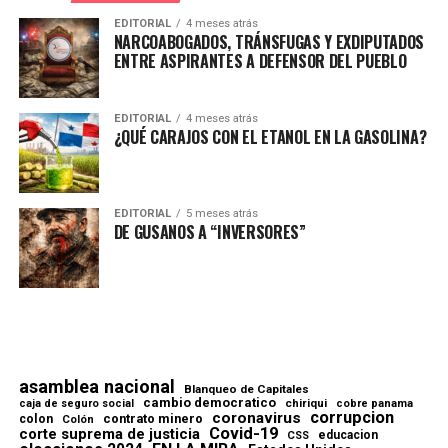
EDITORIAL
4 meses atrás
NARCOABOGADOS, TRÁNSFUGAS Y EXDIPUTADOS
ENTRE ASPIRANTES A DEFENSOR DEL PUEBLO
EDITORIAL
4 meses atrás
¿QUÉ CARAJOS CON EL ETANOL EN LA GASOLINA?
EDITORIAL
5 meses atrás
DE GUSANOS A “INVERSORES”
asamblea nacional
Blanqueo de Capitales
cambio democratico
chiriqui
caja de seguro social
cobre panama
corrupcion
coronavirus
contrato minero
colon
Colón
Covid-19
corte suprema de justicia
educacion
CSS