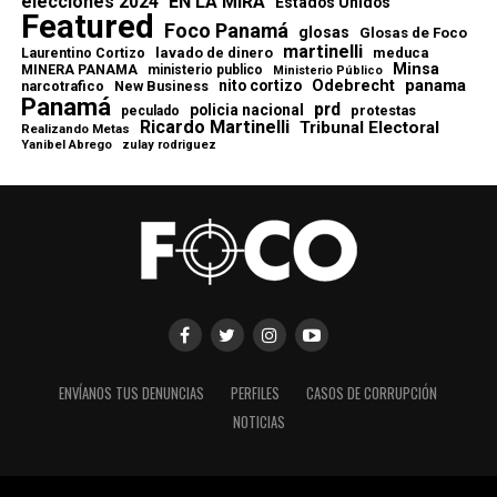
elecciones 2024
EN LA MIRA
Estados Unidos
Featured
Foco Panamá
glosas
Glosas de Foco
martinelli
lavado de dinero
meduca
Laurentino Cortizo
Minsa
MINERA PANAMA
ministerio publico
Ministerio Público
Odebrecht
panama
nito cortizo
narcotrafico
New Business
Panamá
prd
policia nacional
protestas
peculado
Ricardo Martinelli
Tribunal Electoral
Realizando Metas
Yanibel Abrego
zulay rodriguez
ENVÍANOS TUS DENUNCIAS
PERFILES
CASOS DE CORRUPCIÓN
NOTICIAS