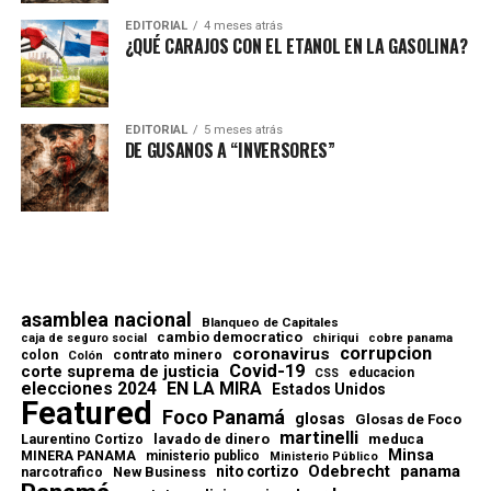
EDITORIAL
4 meses atrás
¿QUÉ CARAJOS CON EL ETANOL EN LA GASOLINA?
EDITORIAL
5 meses atrás
DE GUSANOS A “INVERSORES”
asamblea nacional
Blanqueo de Capitales
cambio democratico
chiriqui
caja de seguro social
cobre panama
corrupcion
coronavirus
contrato minero
colon
Colón
Covid-19
corte suprema de justicia
educacion
CSS
elecciones 2024
EN LA MIRA
Estados Unidos
Featured
Foco Panamá
glosas
Glosas de Foco
martinelli
lavado de dinero
meduca
Laurentino Cortizo
Minsa
MINERA PANAMA
ministerio publico
Ministerio Público
Odebrecht
panama
nito cortizo
narcotrafico
New Business