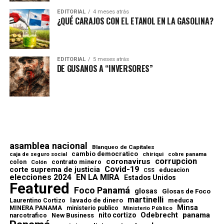
EDITORIAL
4 meses atrás
¿QUÉ CARAJOS CON EL ETANOL EN LA GASOLINA?
EDITORIAL
5 meses atrás
DE GUSANOS A “INVERSORES”
asamblea nacional
Blanqueo de Capitales
cambio democratico
chiriqui
caja de seguro social
cobre panama
corrupcion
coronavirus
contrato minero
colon
Colón
Covid-19
corte suprema de justicia
educacion
CSS
elecciones 2024
EN LA MIRA
Estados Unidos
Featured
Foco Panamá
glosas
Glosas de Foco
martinelli
lavado de dinero
meduca
Laurentino Cortizo
Minsa
MINERA PANAMA
ministerio publico
Ministerio Público
Odebrecht
panama
nito cortizo
narcotrafico
New Business