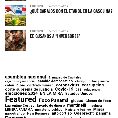
EDITORIAL
4 meses atrás
¿QUÉ CARAJOS CON EL ETANOL EN LA GASOLINA?
EDITORIAL
5 meses atrás
DE GUSANOS A “INVERSORES”
asamblea nacional
Blanqueo de Capitales
cambio democratico
chiriqui
caja de seguro social
cobre panama
corrupcion
coronavirus
contrato minero
colon
Colón
Covid-19
corte suprema de justicia
educacion
CSS
elecciones 2024
EN LA MIRA
Estados Unidos
Featured
Foco Panamá
glosas
Glosas de Foco
martinelli
lavado de dinero
meduca
Laurentino Cortizo
Minsa
MINERA PANAMA
ministerio publico
Ministerio Público
Odebrecht
panama
nito cortizo
narcotrafico
New Business