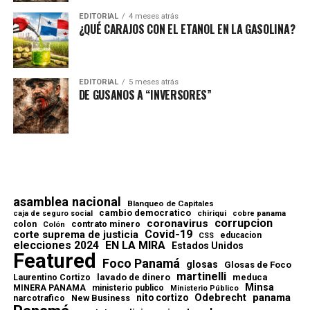
EDITORIAL
4 meses atrás
¿QUÉ CARAJOS CON EL ETANOL EN LA GASOLINA?
EDITORIAL
5 meses atrás
DE GUSANOS A “INVERSORES”
asamblea nacional
Blanqueo de Capitales
cambio democratico
chiriqui
caja de seguro social
cobre panama
corrupcion
coronavirus
contrato minero
colon
Colón
Covid-19
corte suprema de justicia
educacion
CSS
elecciones 2024
EN LA MIRA
Estados Unidos
Featured
Foco Panamá
glosas
Glosas de Foco
martinelli
lavado de dinero
meduca
Laurentino Cortizo
Minsa
MINERA PANAMA
ministerio publico
Ministerio Público
Odebrecht
panama
nito cortizo
narcotrafico
New Business