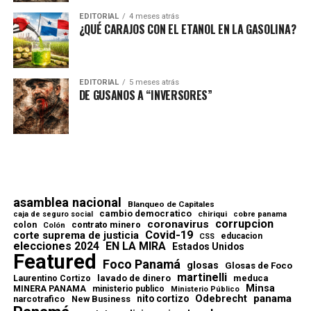
EDITORIAL
4 meses atrás
¿QUÉ CARAJOS CON EL ETANOL EN LA GASOLINA?
EDITORIAL
5 meses atrás
DE GUSANOS A “INVERSORES”
asamblea nacional
Blanqueo de Capitales
cambio democratico
chiriqui
caja de seguro social
cobre panama
corrupcion
coronavirus
contrato minero
colon
Colón
Covid-19
corte suprema de justicia
educacion
CSS
elecciones 2024
EN LA MIRA
Estados Unidos
Featured
Foco Panamá
glosas
Glosas de Foco
martinelli
lavado de dinero
meduca
Laurentino Cortizo
Minsa
MINERA PANAMA
ministerio publico
Ministerio Público
Odebrecht
panama
nito cortizo
narcotrafico
New Business