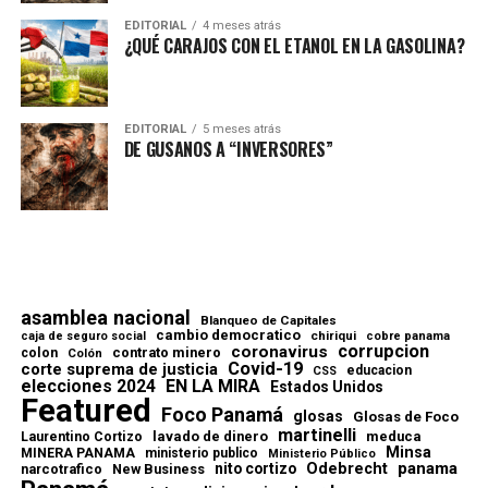
EDITORIAL
4 meses atrás
¿QUÉ CARAJOS CON EL ETANOL EN LA GASOLINA?
EDITORIAL
5 meses atrás
DE GUSANOS A “INVERSORES”
asamblea nacional
Blanqueo de Capitales
cambio democratico
chiriqui
caja de seguro social
cobre panama
corrupcion
coronavirus
contrato minero
colon
Colón
Covid-19
corte suprema de justicia
educacion
CSS
elecciones 2024
EN LA MIRA
Estados Unidos
Featured
Foco Panamá
glosas
Glosas de Foco
martinelli
lavado de dinero
meduca
Laurentino Cortizo
Minsa
MINERA PANAMA
ministerio publico
Ministerio Público
Odebrecht
panama
nito cortizo
narcotrafico
New Business