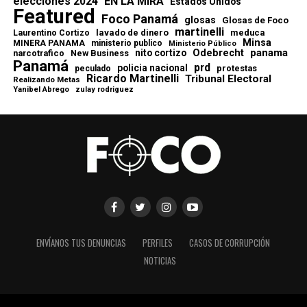
elecciones 2024
EN LA MIRA
Estados Unidos
Featured
Foco Panamá
glosas
Glosas de Foco
martinelli
lavado de dinero
meduca
Laurentino Cortizo
Minsa
MINERA PANAMA
ministerio publico
Ministerio Público
Odebrecht
panama
nito cortizo
narcotrafico
New Business
Panamá
prd
policia nacional
protestas
peculado
Ricardo Martinelli
Tribunal Electoral
Realizando Metas
Yanibel Abrego
zulay rodriguez
ENVÍANOS TUS DENUNCIAS
PERFILES
CASOS DE CORRUPCIÓN
NOTICIAS