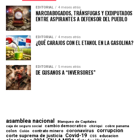
EDITORIAL
4 meses atrás
NARCOABOGADOS, TRÁNSFUGAS Y EXDIPUTADOS
ENTRE ASPIRANTES A DEFENSOR DEL PUEBLO
EDITORIAL
4 meses atrás
¿QUÉ CARAJOS CON EL ETANOL EN LA GASOLINA?
EDITORIAL
5 meses atrás
DE GUSANOS A “INVERSORES”
asamblea nacional
Blanqueo de Capitales
cambio democratico
chiriqui
caja de seguro social
cobre panama
corrupcion
coronavirus
contrato minero
colon
Colón
Covid-19
corte suprema de justicia
educacion
CSS