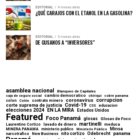
EDITORIAL
4 meses atrás
¿QUÉ CARAJOS CON EL ETANOL EN LA GASOLINA?
EDITORIAL
5 meses atrás
DE GUSANOS A “INVERSORES”
asamblea nacional
Blanqueo de Capitales
cambio democratico
chiriqui
caja de seguro social
cobre panama
corrupcion
coronavirus
contrato minero
colon
Colón
Covid-19
corte suprema de justicia
educacion
CSS
elecciones 2024
EN LA MIRA
Estados Unidos
Featured
Foco Panamá
glosas
Glosas de Foco
martinelli
lavado de dinero
meduca
Laurentino Cortizo
Minsa
MINERA PANAMA
ministerio publico
Ministerio Público
Odebrecht
panama
nito cortizo
narcotrafico
New Business