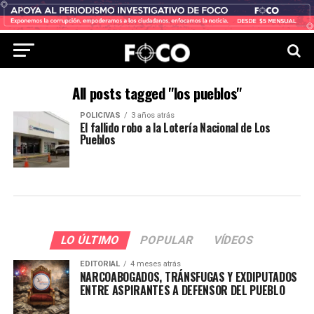
All posts tagged "los pueblos"
POLICIVAS
3 años atrás
El fallido robo a la Lotería Nacional de Los
Pueblos
LO ÚLTIMO
POPULAR
VÍDEOS
EDITORIAL
4 meses atrás
NARCOABOGADOS, TRÁNSFUGAS Y EXDIPUTADOS
ENTRE ASPIRANTES A DEFENSOR DEL PUEBLO