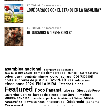
EDITORIAL
4 meses atrás
¿QUÉ CARAJOS CON EL ETANOL EN LA GASOLINA?
EDITORIAL
4 meses atrás
DE GUSANOS A “INVERSORES”
asamblea nacional
Blanqueo de Capitales
cambio democratico
chiriqui
caja de seguro social
cobre panama
corrupcion
coronavirus
contrato minero
colon
Colón
Covid-19
corte suprema de justicia
educacion
CSS
elecciones 2024
EN LA MIRA
Estados Unidos
Featured
Foco Panamá
glosas
Glosas de Foco
martinelli
lavado de dinero
meduca
Laurentino Cortizo
Minsa
MINERA PANAMA
ministerio publico
Ministerio Público
Odebrecht
panama
nito cortizo
narcotrafico
New Business