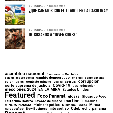
EDITORIAL
4 meses atrás
¿QUÉ CARAJOS CON EL ETANOL EN LA GASOLINA?
EDITORIAL
5 meses atrás
DE GUSANOS A “INVERSORES”
asamblea nacional
Blanqueo de Capitales
cambio democratico
chiriqui
caja de seguro social
cobre panama
corrupcion
coronavirus
contrato minero
colon
Colón
Covid-19
corte suprema de justicia
educacion
CSS
elecciones 2024
EN LA MIRA
Estados Unidos
Featured
Foco Panamá
glosas
Glosas de Foco
martinelli
lavado de dinero
meduca
Laurentino Cortizo
Minsa
MINERA PANAMA
ministerio publico
Ministerio Público
Odebrecht
panama
nito cortizo
narcotrafico
New Business