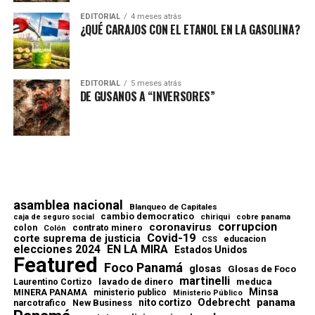
EDITORIAL
4 meses atrás
¿QUÉ CARAJOS CON EL ETANOL EN LA GASOLINA?
EDITORIAL
5 meses atrás
DE GUSANOS A “INVERSORES”
asamblea nacional
Blanqueo de Capitales
cambio democratico
chiriqui
caja de seguro social
cobre panama
corrupcion
coronavirus
contrato minero
colon
Colón
Covid-19
corte suprema de justicia
educacion
CSS
elecciones 2024
EN LA MIRA
Estados Unidos
Featured
Foco Panamá
glosas
Glosas de Foco
martinelli
lavado de dinero
meduca
Laurentino Cortizo
Minsa
MINERA PANAMA
ministerio publico
Ministerio Público
Odebrecht
panama
nito cortizo
narcotrafico
New Business