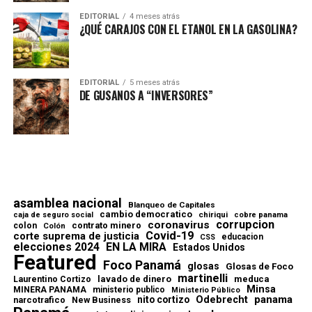
EDITORIAL
4 meses atrás
¿QUÉ CARAJOS CON EL ETANOL EN LA GASOLINA?
EDITORIAL
5 meses atrás
DE GUSANOS A “INVERSORES”
asamblea nacional
Blanqueo de Capitales
cambio democratico
chiriqui
caja de seguro social
cobre panama
corrupcion
coronavirus
contrato minero
colon
Colón
Covid-19
corte suprema de justicia
educacion
CSS
elecciones 2024
EN LA MIRA
Estados Unidos
Featured
Foco Panamá
glosas
Glosas de Foco
martinelli
lavado de dinero
meduca
Laurentino Cortizo
Minsa
MINERA PANAMA
ministerio publico
Ministerio Público
Odebrecht
panama
nito cortizo
narcotrafico
New Business