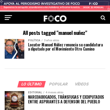
All posts tagged "manuel nuñez"
POLÍTICA
3 años atrás
Locutor Manuel Núñez renuncia su candidatura
a diputado por el Movimiento Otro Camino
LO ÚLTIMO
POPULAR
VÍDEOS
EDITORIAL
4 meses atrás
NARCOABOGADOS, TRÁNSFUGAS Y EXDIPUTADOS
ENTRE ASPIRANTES A DEFENSOR DEL PUEBLO