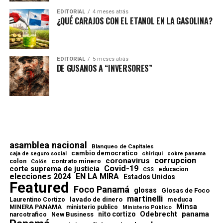
EDITORIAL
4 meses atrás
¿QUÉ CARAJOS CON EL ETANOL EN LA GASOLINA?
EDITORIAL
5 meses atrás
DE GUSANOS A “INVERSORES”
asamblea nacional
Blanqueo de Capitales
cambio democratico
chiriqui
caja de seguro social
cobre panama
corrupcion
coronavirus
contrato minero
colon
Colón
Covid-19
corte suprema de justicia
educacion
CSS
elecciones 2024
EN LA MIRA
Estados Unidos
Featured
Foco Panamá
glosas
Glosas de Foco
martinelli
lavado de dinero
meduca
Laurentino Cortizo
Minsa
MINERA PANAMA
ministerio publico
Ministerio Público
Odebrecht
panama
nito cortizo
narcotrafico
New Business