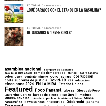
EDITORIAL
4 meses atrás
¿QUÉ CARAJOS CON EL ETANOL EN LA GASOLINA?
EDITORIAL
5 meses atrás
DE GUSANOS A “INVERSORES”
asamblea nacional
Blanqueo de Capitales
cambio democratico
chiriqui
caja de seguro social
cobre panama
corrupcion
coronavirus
contrato minero
colon
Colón
Covid-19
corte suprema de justicia
educacion
CSS
elecciones 2024
EN LA MIRA
Estados Unidos
Featured
Foco Panamá
glosas
Glosas de Foco
martinelli
lavado de dinero
meduca
Laurentino Cortizo
Minsa
MINERA PANAMA
ministerio publico
Ministerio Público
Odebrecht
panama
nito cortizo
narcotrafico
New Business