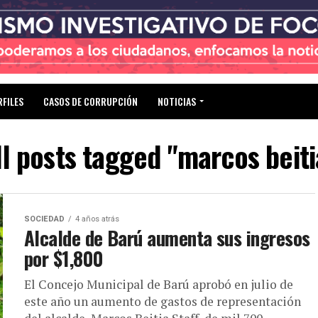
RFILES
CASOS DE CORRUPCIÓN
NOTICIAS
ll posts tagged "marcos beiti
SOCIEDAD
4 años atrás
Alcalde de Barú aumenta sus ingresos
por $1,800
El Concejo Municipal de Barú aprobó en julio de
este año un aumento de gastos de representación