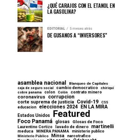
¿QUÉ CARAJOS CON EL ETANOL EN
LA GASOLINA?
EDITORIAL
5 meses atrás
DE GUSANOS A “INVERSORES”
asamblea nacional
Blanqueo de Capitales
cambio democratico
chiriqui
caja de seguro social
contrato minero
colon
cobre panama
Colón
corrupcion
coronavirus
Covid-19
corte suprema de justicia
CSS
elecciones 2024
EN LA MIRA
educacion
Featured
Estados Unidos
Foco Panamá
glosas
Glosas de Foco
martinelli
lavado de dinero
Laurentino Cortizo
meduca
MINERA PANAMA
ministerio publico
Minsa
narcotrafico
Ministerio Público