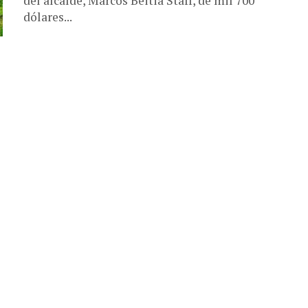
del alcalde, Marcos Beitia Staff, de mil 700
dólares...