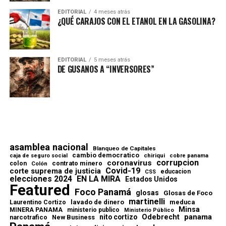
EDITORIAL
4 meses atrás
¿QUÉ CARAJOS CON EL ETANOL EN LA GASOLINA?
EDITORIAL
5 meses atrás
DE GUSANOS A “INVERSORES”
asamblea nacional
Blanqueo de Capitales
cambio democratico
chiriqui
caja de seguro social
cobre panama
corrupcion
coronavirus
contrato minero
colon
Colón
Covid-19
corte suprema de justicia
educacion
CSS
elecciones 2024
EN LA MIRA
Estados Unidos
Featured
Foco Panamá
glosas
Glosas de Foco
martinelli
lavado de dinero
meduca
Laurentino Cortizo
Minsa
MINERA PANAMA
ministerio publico
Ministerio Público
Odebrecht
panama
nito cortizo
narcotrafico
New Business