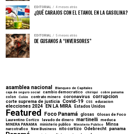
EDITORIAL
4 meses atrás
¿QUÉ CARAJOS CON EL ETANOL EN LA GASOLINA?
EDITORIAL
5 meses atrás
DE GUSANOS A “INVERSORES”
asamblea nacional
Blanqueo de Capitales
cambio democratico
chiriqui
caja de seguro social
cobre panama
corrupcion
coronavirus
contrato minero
colon
Colón
Covid-19
corte suprema de justicia
educacion
CSS
elecciones 2024
EN LA MIRA
Estados Unidos
Featured
Foco Panamá
glosas
Glosas de Foco
martinelli
lavado de dinero
meduca
Laurentino Cortizo
Minsa
MINERA PANAMA
ministerio publico
Ministerio Público
Odebrecht
panama
nito cortizo
narcotrafico
New Business