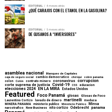
EDITORIAL
4 meses atrás
¿QUÉ CARAJOS CON EL ETANOL EN LA GASOLINA?
EDITORIAL
5 meses atrás
DE GUSANOS A “INVERSORES”
asamblea nacional
Blanqueo de Capitales
cambio democratico
chiriqui
caja de seguro social
cobre panama
corrupcion
coronavirus
contrato minero
colon
Colón
Covid-19
corte suprema de justicia
educacion
CSS
elecciones 2024
EN LA MIRA
Estados Unidos
Featured
Foco Panamá
glosas
Glosas de Foco
martinelli
lavado de dinero
meduca
Laurentino Cortizo
Minsa
MINERA PANAMA
ministerio publico
Ministerio Público
Odebrecht
panama
nito cortizo
narcotrafico
New Business