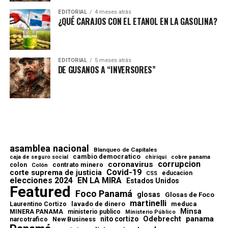
EDITORIAL
4 meses atrás
¿QUÉ CARAJOS CON EL ETANOL EN LA GASOLINA?
EDITORIAL
5 meses atrás
DE GUSANOS A “INVERSORES”
asamblea nacional
Blanqueo de Capitales
cambio democratico
chiriqui
caja de seguro social
cobre panama
corrupcion
coronavirus
contrato minero
colon
Colón
Covid-19
corte suprema de justicia
educacion
CSS
elecciones 2024
EN LA MIRA
Estados Unidos
Featured
Foco Panamá
glosas
Glosas de Foco
martinelli
lavado de dinero
meduca
Laurentino Cortizo
Minsa
MINERA PANAMA
ministerio publico
Ministerio Público
Odebrecht
panama
nito cortizo
narcotrafico
New Business