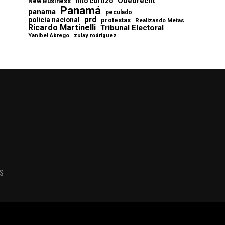
Odebrecht
nito cortizo
New Business
Panamá
panama
peculado
prd
policia nacional
protestas
Realizando Metas
Ricardo Martinelli
Tribunal Electoral
Yanibel Abrego
zulay rodriguez
AS