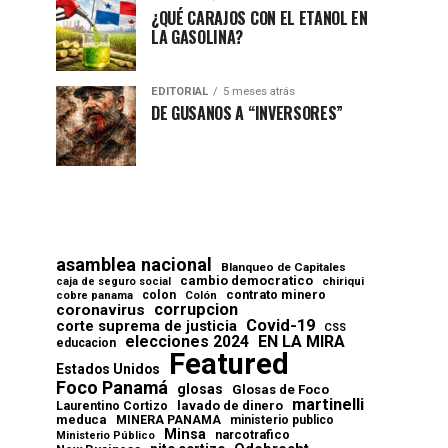
¿QUÉ CARAJOS CON EL ETANOL EN
LA GASOLINA?
EDITORIAL
5 meses atrás
DE GUSANOS A “INVERSORES”
asamblea nacional
Blanqueo de Capitales
cambio democratico
chiriqui
caja de seguro social
contrato minero
colon
cobre panama
Colón
corrupcion
coronavirus
Covid-19
corte suprema de justicia
CSS
elecciones 2024
EN LA MIRA
educacion
Featured
Estados Unidos
Foco Panamá
glosas
Glosas de Foco
martinelli
lavado de dinero
Laurentino Cortizo
meduca
MINERA PANAMA
ministerio publico
Minsa
narcotrafico
Ministerio Público