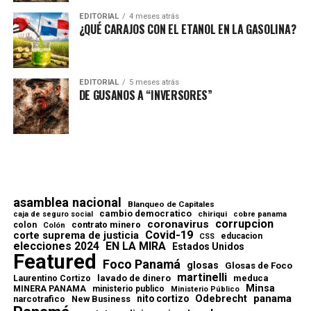
EDITORIAL
4 meses atrás
¿QUÉ CARAJOS CON EL ETANOL EN LA GASOLINA?
EDITORIAL
5 meses atrás
DE GUSANOS A “INVERSORES”
asamblea nacional
Blanqueo de Capitales
cambio democratico
chiriqui
caja de seguro social
cobre panama
corrupcion
coronavirus
contrato minero
colon
Colón
Covid-19
corte suprema de justicia
educacion
CSS
elecciones 2024
EN LA MIRA
Estados Unidos
Featured
Foco Panamá
glosas
Glosas de Foco
martinelli
lavado de dinero
meduca
Laurentino Cortizo
Minsa
MINERA PANAMA
ministerio publico
Ministerio Público
Odebrecht
panama
nito cortizo
narcotrafico
New Business