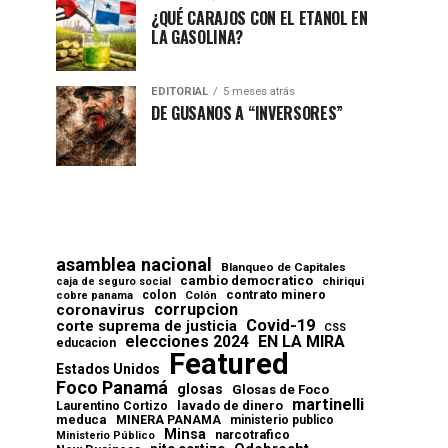
¿QUÉ CARAJOS CON EL ETANOL EN
LA GASOLINA?
EDITORIAL
5 meses atrás
DE GUSANOS A “INVERSORES”
asamblea nacional
Blanqueo de Capitales
cambio democratico
chiriqui
caja de seguro social
contrato minero
colon
cobre panama
Colón
corrupcion
coronavirus
Covid-19
corte suprema de justicia
CSS
elecciones 2024
EN LA MIRA
educacion
Featured
Estados Unidos
Foco Panamá
glosas
Glosas de Foco
martinelli
lavado de dinero
Laurentino Cortizo
meduca
MINERA PANAMA
ministerio publico
Minsa
narcotrafico
Ministerio Público