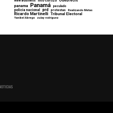
Odebrecht
nito cortizo
New Business
Panamá
panama
peculado
prd
policia nacional
protestas
Realizando Metas
Ricardo Martinelli
Tribunal Electoral
Yanibel Abrego
zulay rodriguez
NOTICIAS