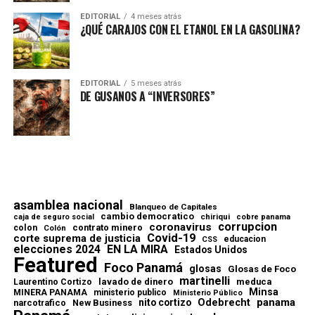
EDITORIAL
4 meses atrás
¿QUÉ CARAJOS CON EL ETANOL EN LA GASOLINA?
EDITORIAL
5 meses atrás
DE GUSANOS A “INVERSORES”
asamblea nacional
Blanqueo de Capitales
cambio democratico
chiriqui
caja de seguro social
cobre panama
corrupcion
coronavirus
contrato minero
colon
Colón
Covid-19
corte suprema de justicia
educacion
CSS
elecciones 2024
EN LA MIRA
Estados Unidos
Featured
Foco Panamá
glosas
Glosas de Foco
martinelli
lavado de dinero
meduca
Laurentino Cortizo
Minsa
MINERA PANAMA
ministerio publico
Ministerio Público
Odebrecht
panama
nito cortizo
narcotrafico
New Business